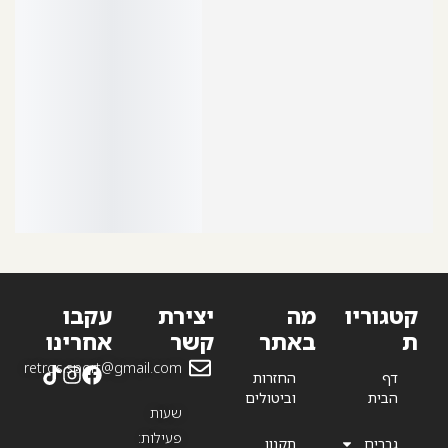
o
u
r
…
קטגוריו
מה
יצירת
עקבו
ת
באתר
קשר
אחרינו
retros.sport@gmail.com
דף
החזרות
הבית
וביטולים
שעות
פעילות:
גברים
תקנון