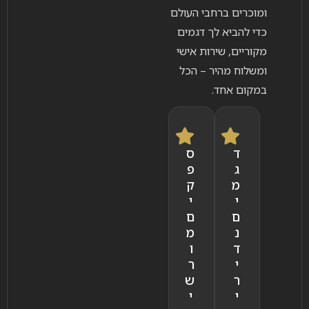
ומוכרים ברחבי העולם
כדי להביא לך דגמים
מקוריים, שירות אישי
ומשלוח מהיר – הכל
במקום אחד.
ד
ס
ג
פ
מ
ק
י
י
ם
ם
נ
מ
ד
ו
י
ר
ר
ש
י
י