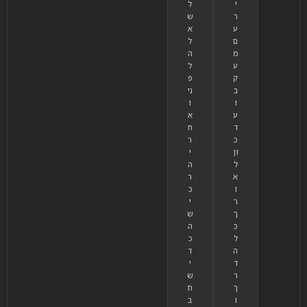
י
ל
ר
ש
ע
א
ם
ל
מ
ה
ע
ל
ק
פ
ב
ני
ו
ו
ע
א
ד
ח
כ
ר
ון
י
ל
ה
א
ר
ו
כ
ר
י
ך
ש
כ
ה
ל
כ
ה
ד
ד
י
ר
ש
ך
ת
ו
ב