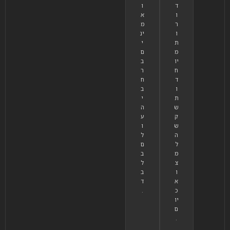
ד
ו
ו
א
ר
מ
ו
ינ
ת
י
מ
ם
יו
ב
ח
ר
ד
ח
ו
ב
ת
י
ש
ה
ק
ע
ש
ו
ה
ל
ל
ם
מ
ב
צ
ל
ו
ב
א
ד
כ
.
יו
ם
.