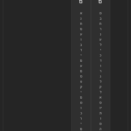
ם
ם
מ
א
ב
נ
ח
ח
ר
נו
נ
ע
ע
ו
ל
ב
י
ד
כ
י
ד
ם
ו
ע
ר
ם
ג
ס
ל
פ
ק
ק
ל
י
א
ם
ס
מ
יו
ו
ת
כ
ו
ר
מ
י
ה
ם