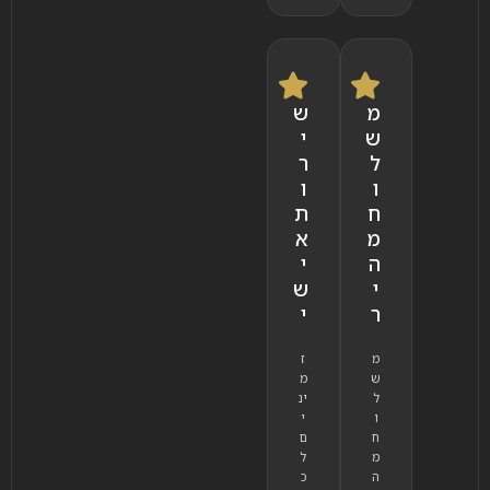
מ
ש
ש
י
ל
ר
ו
ו
ח
ת
מ
א
ה
י
י
ש
ר
י
מ
ז
ש
מ
ל
ינ
ו
י
ח
ם
מ
ל
ה
כ