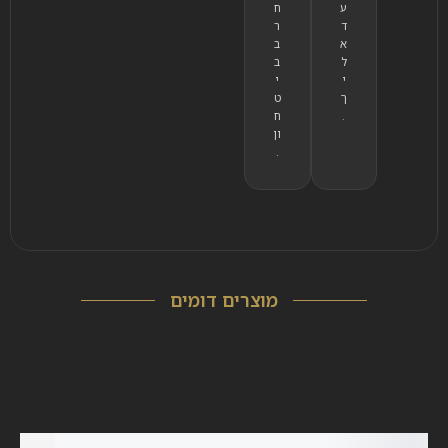
ע
ח
ד
ר
א
ב
ל
ב
י
י
ך
ט
.
ח
ון
.
מוצרים דומים
Viewers Also Liked
OUT OF