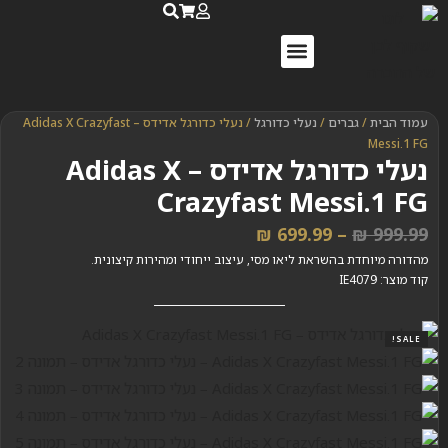
נעלי ספורט לנשים
נעלי ריצה לנשים
שאלות ותשובות
עמוד הבית
/
גברים
/
נעלי כדורגל
/ נעלי כדורגל אדידס – Adidas X Crazyfast
Messi.1 FG
נעלי כדורגל אדידס – Adidas X
Crazyfast Messi.1 FG
₪
699.99
–
₪
999.99
מהדורה מיוחדת בהשראת ליאו מסי, עיצוב ייחודי ומהירות קיצונית.
קוד מוצר: IE4079
SALE!