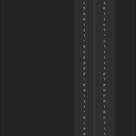
ב
נ
ח
ח
ר
נו
נ
ע
ע
ו
ל
ב
י
ד
כ
י
ד
ם
ו
ע
ר
ם
ג
ס
ל
פ
ק
ק
ל
י
א
ם
ס
מ
יו
ו
ת
כ
ו
ר
מ
י
ה
ם
ד
ו
ו
א
ר
מ