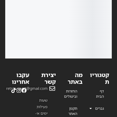
₪
1,599.99
₪
1,049.99
₪
899.99
₪
1,399.99
₪
1,399.99
–
₪
999.99
–
₪
899.99
–
₪
899.99
–
נעלי כדורגל
אדידס –
1,449.99
₪
נעלי כדורגל
נעלי כדורגל
נעלי כדורגל
Adidas
אדידס –
אדידס –
אדידס –
נעלי כדורגל
Predator
Adidas F50
Adidas
Adidas
אדידס –
Precision.1
Messi FG
Predator
Predator
Adidas
Precision+
Pulse UCL
Predator
FG
FG
94 FG
קטגוריו
מה
יצירת
עקבו
ת
באתר
קשר
אחרינו
retros.sport@gmail.com
דף
החזרות
הבית
וביטולים
שעות
פעילות:
גברים
תקנון
ימים א׳-
האתר