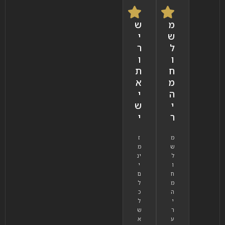
מ
ש
ש
י
ל
ר
ו
ו
ח
ת
מ
א
ה
י
י
ש
ר
י
מ
ז
ש
מ
ל
ינ
ו
י
ח
ם
מ
ל
ה
כ
י
ל
ר
ש
ע
א