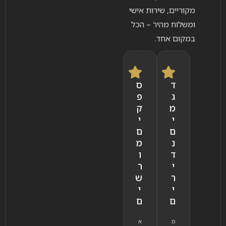
מקוריים, שירות אישי
ומשלוח מהיר – הכל
במקום אחד.
ד
ס
ג
פ
מ
ק
י
י
ם
ם
נ
מ
ד
ו
י
ר
ר
ש
י
י
ם
ם
מ
א