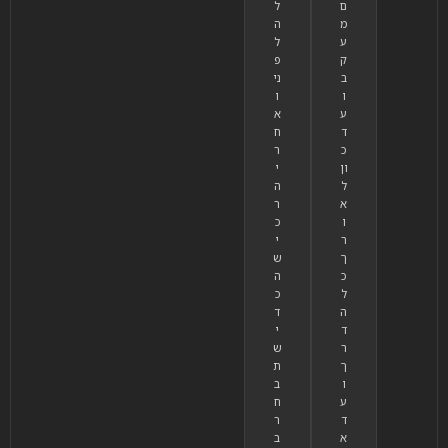
ם
ל
מ
ה
ע
ל
ק
פ
ב
ני
ו
ו
ע
א
ד
ח
כ
ר
ון
י
ל
ה
א
ר
ו
כ
ר
י
ך
ש
כ
ה
ל
כ
ה
ד
ד
י
ר
ש
ך
ת
ו
ב
ע
ח
ד
ר
א
ב