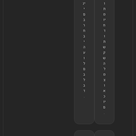
ו
ינ
ת
י
מ
ם
יו
ב
ח
ר
ד
ח
ו
ב
ת
י
ש
ה
ק
ע
ש
ו
ה
ל
ל
ם
מ
ב
צ
ל
ו
ב
א
ד
כ
.
יו
ם
.