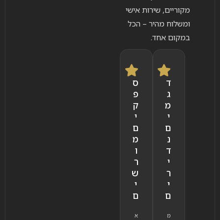
מקוריים, שירות אישי
ומשלוח מהיר – הכל
במקום אחד.
ד
ס
ג
פ
מ
ק
י
י
ם
ם
נ
מ
ד
ו
י
ר
ר
ש
י
י
ם
ם
מ
א