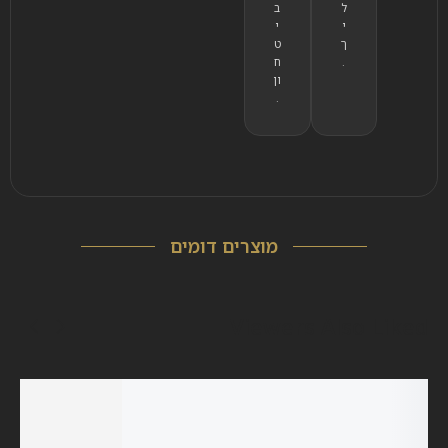
ל
ב
י
י
ך
ט
.
ח
ון
.
מוצרים דומים
Viewers Also Liked
OUT OF
STOCK
SALE!
SALE!