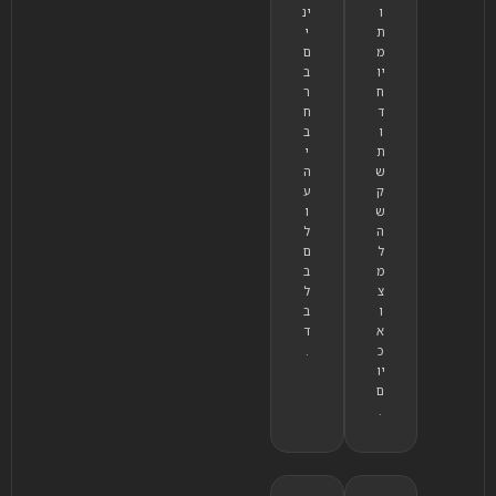
ו
ינ
ת
י
מ
ם
יו
ב
ח
ר
ד
ח
ו
ב
ת
י
ש
ה
ק
ע
ש
ו
ה
ל
ל
ם
מ
ב
צ
ל
ו
ב
א
ד
כ
.
יו
ם
.