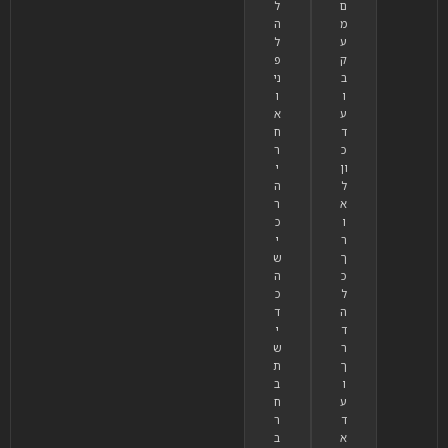
ם
ל
מ
ה
ע
ל
ק
פ
ב
ני
ו
ו
ע
א
ד
ח
כ
ר
ון
י
ל
ה
א
ר
ו
כ
ר
י
ך
ש
כ
ה
ל
כ
ה
ד
ד
י
ר
ש
ך
ת
ו
ב
ע
ח
ד
ר
א
ב