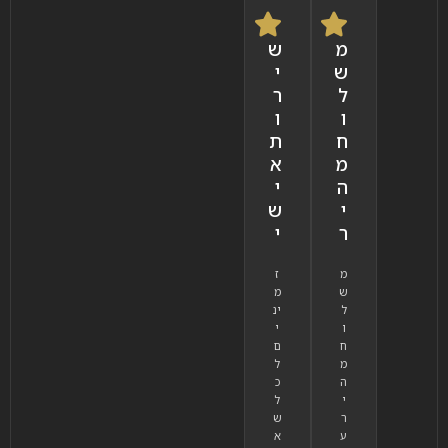
מ
ש
ש
י
ל
ר
ו
ו
ח
ת
מ
א
ה
י
י
ש
ר
י
מ
ז
ש
מ
ל
ינ
ו
י
ח
ם
מ
ל
ה
כ
י
ל
ר
ש
ע
א