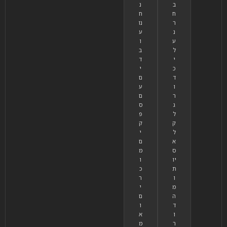
ב
נ
ח
ח
ר
נו
נ
ע
ע
ו
ל
ב
י
ד
כ
י
ד
ם
ו
ע
ר
ם
ג
ס
ל
פ
ק
ק
ל
י
א
ם
ס
מ
יו
ו
ת
כ
ו
ר
מ
י
ה
ם
ד
ו
ו
א
ר
מ