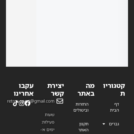
₪
449.99
₪
1,049.99
₪
899.99
₪
1,799.99
–
₪
899.99
₪
999.99
–
נעלי כדורגל
נעלי כדורגל
נעלי כדורגל
₪
599.99
אדידס –
אדידס –
אדידס –
נעלי כדורגל
Adidas
Adidas
Adidas
אדידס –
נעלי ריצה
Predator
Predator
Predator
Adidas F50
אדידס –
Precision.3
Precision.1
Elite Y-3 FG
Messi FG
Adidas
FG
Adizero
Adios Pro 3
קטגוריו
מה
יצירת
עקבו
ת
באתר
קשר
אחרינו
retros.sport@gmail.com
דף
החזרות
הבית
וביטולים
שעות
פעילות:
גברים
תקנון
ימים א׳-
האתר