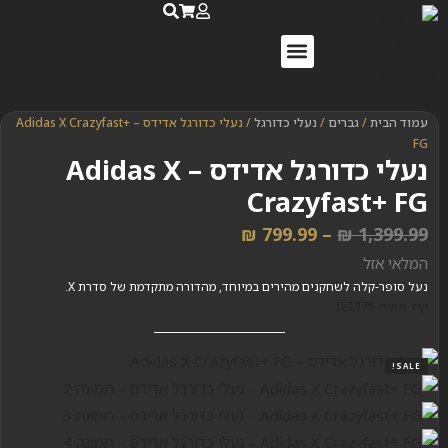
נעלי ספורט לנשים
נעלי ריצה לנשים
שאלות ותשובות
עמוד הבית
/
גברים
/
נעלי כדורגל
/ נעלי כדורגל אדידס – Adidas X Crazyfast+
FG
נעלי כדורגל אדידס – Adidas X
Crazyfast+ FG
₪
799.99
–
₪
1,399.99
המלאי אזל
נעל סופר-קלה לשחקנים מהירים במיוחד, מהדורה מתקדמת של סדרת X.
קוד מוצר: IE2375
SALE!