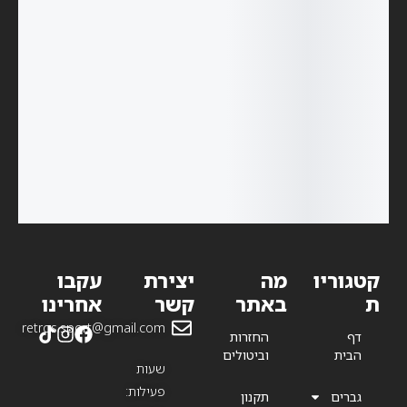
–
₪
899.99
–
₪
599.99
₪
599.99
נעלי קטרגל
1,299.99
₪
נייק – Nike
נעלי ריצה
נעלי כדורגל
נעלי כדורגל
Tiempo
אדידס –
אדידס –
אדידס –
נעלי כדורגל
Legend 10
Adidas
Adidas
Adidas
אדידס –
Anniversar
Predator
Copa
Adizero
Adidas
y TF
Precision+
Pure.1 FG
Adios Pro 3
Predator
FG
Elite Fold
Over
Tongue
BWR
קטגוריו
מה
יצירת
עקבו
ת
באתר
קשר
אחרינו
retros.sport@gmail.com
דף
החזרות
הבית
וביטולים
שעות
פעילות:
גברים
תקנון