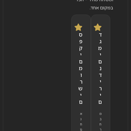
במקום אחד.
ד
ס
ג
פ
מ
ק
י
י
ם
ם
נ
מ
ד
ו
י
ר
ר
ש
י
י
ם
ם
מ
א
ב
נ
ח
ח
ר
נו