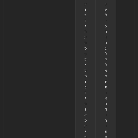
נ
ע
ע
ו
ל
ב
י
ד
כ
י
ד
ם
ו
ע
ר
ם
ג
ס
ל
פ
ק
ק
ל
י
א
ם
ס
מ
יו
ו
ת
כ
ו
ר
מ
י
ה
ם
ד
ו
ו
א
ר
מ
ו
ינ
ת
י
מ
ם