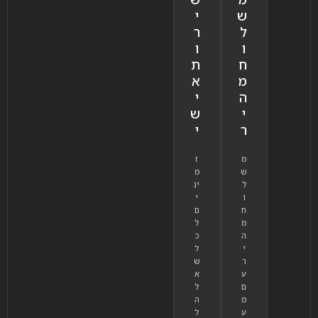
ש
י
ל
ר
ו
ו
ח
ת
מ
א
ה
י
י
ש
ר
י
מ
ז
ש
מ
ל
ינ
ו
י
ח
ם
מ
ל
ה
כ
י
ל
ר
ש
ע
א
ם
ל
מ
ה
ע
ל