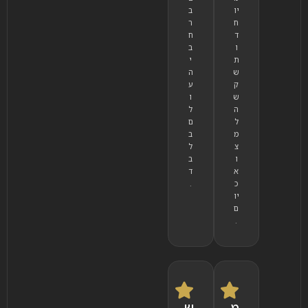
יו
ב
ח
ר
ד
ח
ו
ב
ת
י
ש
ה
ק
ע
ש
ו
ה
ל
ל
ם
מ
ב
צ
ל
ו
ב
א
ד
כ
.
יו
ם
.
מ
ש