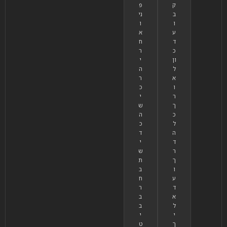
ק
פ
ב
ני
ו
ו
ע
א
ד
ח
כ
ר
ון
י
ל
ה
א
ר
ו
כ
ר
י
ך
ש
כ
ה
ל
כ
ה
ד
ד
י
ר
ש
ך
ת
ו
ב
ע
ח
ד
ר
א
ב
ל
ב
י
י
ך
ט