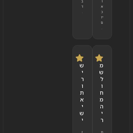
ו
ב
א
ד
כ
.
יו
ם
.
מ
ש
ש
י
ל
ר
ו
ו
ח
ת
מ
א
ה
י
י
ש
ר
י
מ
ז