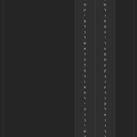
ש
מ
ל
ינ
ו
י
ח
ם
מ
ל
ה
כ
י
ל
ר
ש
ע
א
ם
ל
מ
ה
ע
ל
ק
פ
ב
ני
ו
ו
ע
א
ד
ח
כ
ר
ון
י
ל
ה
א
ר
ו
כ
ר
י
ך
ש
כ
ה