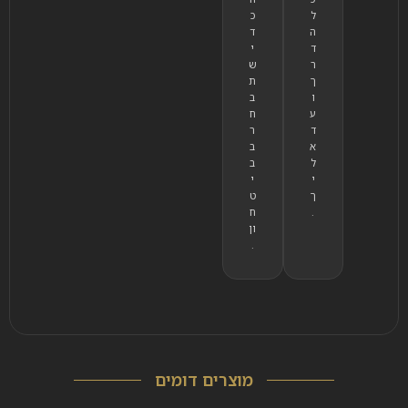
ל
כ
ה
ד
ד
י
ר
ש
ך
ת
ו
ב
ע
ח
ד
ר
א
ב
ל
ב
י
י
ך
ט
.
ח
ון
.
מוצרים דומים