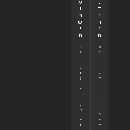
נ
מ
ד
ו
י
ר
ר
ש
י
י
ם
ם
מ
א
ב
נ
ח
ח
ר
נו
נ
ע
ע
ו
ל
ב
י
ד
כ
י
ד
ם
ו
ע
ר
ם
ג
ס
ל
פ
ק
ק
ל
י