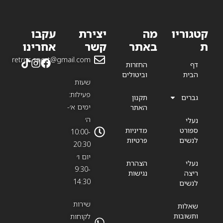
קטגוריו
מה
יצירת
עקבו
ת
באתר
קשר
אחרינו
retros.sport@gmail.com
דף
החזרות
הבית
וביטולים
שעות
פעילות:
גברים
תקנון
ימים א׳-
האתר
ה׳
נעלי
ספורט
מדיניות
10:00-
לנשים
פרטיות
20:30
יום ו׳
נעלי
הצהרת
9:30-
ריצה
נגישות
14:30
לנשים
שירות
שאלות
ותשובות
לקוחות