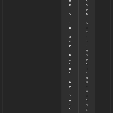
א
ם
ס
מ
יו
ו
ת
כ
ו
ר
מ
י
ה
ם
ד
ו
ו
א
ר
מ
ו
ינ
ת
י
מ
ם
יו
ב
ח
ר
ד
ח
ו
ב
ת
י
ש
ה
ק
ע
ש
ו
ה
ל
ל
ם
מ
ב
צ
ל