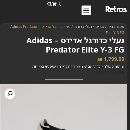
נעלי ספורט לנשים
נעלי ריצה לנשים
שאלות ותשובות
עמוד הבית
/
גברים
/
נעלי כדורגל
/ נעלי כדורגל אדידס – Adidas Predator
Elite Y-3 FG
נעלי כדורגל אדידס – Adidas
Predator Elite Y-3 FG
₪
1,799.99
שיתוף פעולה יוקרתי עם Y-3, מהדורה נדירה ואספנית במיוחד.
קוד מוצר: IF6500