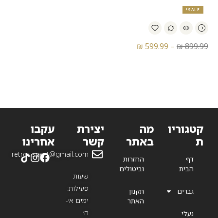
SALE!
₪
599.99
–
₪
899.99
נעלי כדורגל אדידס – Adidas
Ace 17.1 FG Primeknit SG
קטגוריו
מה
יצירת
עקבו
ת
באתר
קשר
אחרינו
retros.sport@gmail.com
דף
החזרות
הבית
וביטולים
שעות
פעילות:
גברים
תקנון
ימים א׳-
האתר
ה׳
נעלי