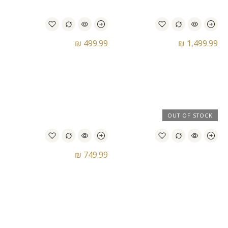
₪
499.99
₪
1,499.99
נעלי סניקרס אדידס –
נעלי סניקרס אדידס –
Adidas Samba X Inter
Adidas Samba Made In
Miami Leo Messi
Germany JJJJound
OUT OF STOCK
₪
749.99
נעלי סניקרס אדידס –
Adidas Superstar Shelltoe
נעלי סניקרס נייק – Nike Air
TMNT Teenage Mutant
Max 95 Ultra
Ninja Turtles