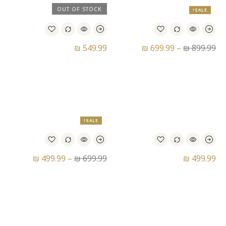
OUT OF STOCK
SALE!
₪
549.99
₪
699.99
–
₪
899.99
נעלי כדורסל נייק – Nike
נעלי סניקרס אדידס –
Adidas Campus Korn 2.0
Lebron 16 XVI I Am King
IF4282
SALE!
₪
499.99
–
₪
699.99
₪
499.99
נעלי סניקרס אדידס –
נעלי סניקרס אדידס –
Adidas N A Bathing Bape
Adidas Lionel Messi x
Samba Inter Miami