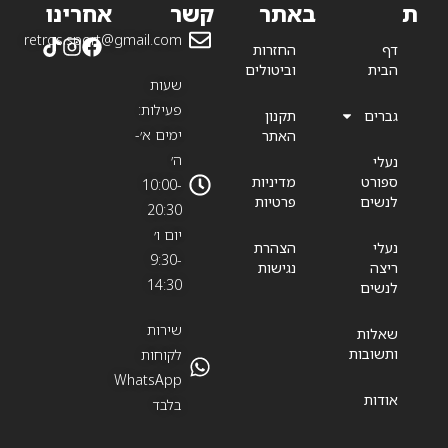
ת
באתר
קשר
אחרינו
retros.sport@gmail.com
דף
החזרות
הבית
וביטולים
שעות
פעילות:
גברים
תקנון
ימים א׳-
האתר
ה׳
נעלי
ספורט
מדיניות
10:00-
לנשים
פרטיות
20:30
יום ו׳
נעלי
הצהרת
9:30-
ריצה
נגישות
14:30
לנשים
שירות
שאלות
ותשובות
לקוחות
WhatsApp
אודות
בלבד