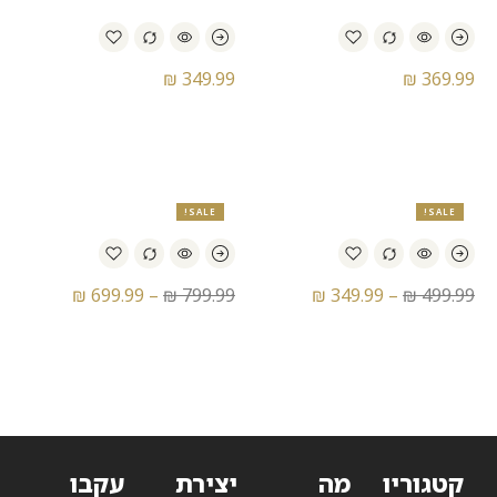
₪
349.99
₪
369.99
נעלי סניקרס נייק – Nike Air
נעלי סניקרס נייק – Nike V2K
Run
Max Plus Drift
SALE!
SALE!
₪
699.99
–
₪
799.99
₪
349.99
–
₪
499.99
נעלי סניקרס נייק – Nike
נעלי ספורט נייק – Nike Air
Jordan Future
Roubaix II V
קטגוריו
מה
יצירת
עקבו