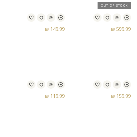
OUT OF STOCK
₪
149.99
₪
599.99
חולצת כדורגל אדידס –
חולצת כדורגל מכבי חיפה
Adidas Y-3 x Real Madrid
Jersey
₪
119.99
₪
159.99
חולצת כדורגל מכבי חיפה
מכנס כדורגל מכבי חיפה –
בצבע לבן
Maccabi Haifa Green
Shorts