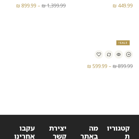
₪
899.99
–
₪
1,399.99
₪
449.99
נעלי כדורגל אדידס – Adidas
נעלי כדורגל אדידס – Adidas
Predator Precision+ FG
Predator Precision.3 FG
SALE!
₪
599.99
–
₪
899.99
נעלי כדורגל אדידס – Adidas
Ace 17.1 FG Primeknit SG
קטגוריו
מה
יצירת
עקבו
ת
באתר
קשר
אחרינו