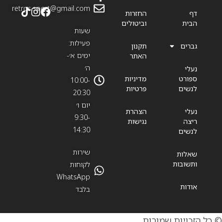
retros.sport@gmail.com
דף
החזרות
הבית
וביטולים
שעות
פעילות:
גברים
תקנון
ימים א׳-
האתר
ה׳
נעלי
ספורט
מדיניות
10:00-
לנשים
פרטיות
20:30
יום ו׳
נעלי
הצהרת
9:30-
ריצה
נגישות
14:30
לנשים
שירות
שאלות
ותשובות
לקוחות
WhatsApp
אודות
בלבד
© כל הזכויות שמורות