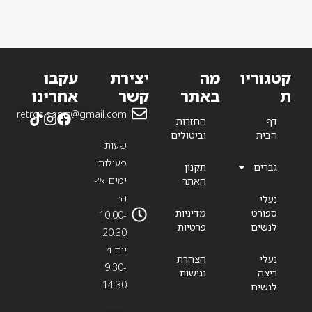
קטגוריו
מה
יצירת
עקבו
ת
באתר
קשר
אחרינו
retros.sport@gmail.com
דף
החזרות
הבית
וביטולים
שעות
פעילות:
גברים
תקנון
ימים א׳-
האתר
ה׳
נעלי
ספורט
מדיניות
10:00-
לנשים
פרטיות
20:30
יום ו׳
נעלי
הצהרת
9:30-
ריצה
נגישות
14:30
לנשים