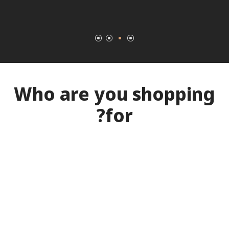
Who are you shopping
for?
כללי
New Women Shoes
3 Products