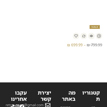
נעלי סניקרס נייק – Nike V2K
נעלי סניקרס נייק – Nike
Roubaix II V
Run
SALE!
₪
699.99
–
₪
799.99
נעלי ספורט נייק – Nike Air
Jordan Future
קטגוריו
מה
יצירת
עקבו
ת
באתר
קשר
אחרינו
retros.sport@gmail.com