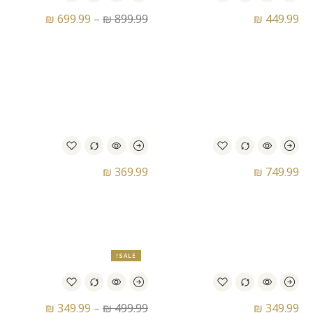
₪
699.99
–
₪
899.99
₪
449.99
נעלי כדורגל קטרגל נייק –
נעלי כדורסל נייק – Nike
Lebron 16 XVI I Am King
Nike Mercurial Superfly
Academy
₪
369.99
₪
749.99
נעלי סניקרס נייק – Nike Air
נעלי סניקרס נייק – Nike Air
Max Plus Drift
Max 95 Ultra
SALE!
₪
349.99
–
₪
499.99
₪
349.99